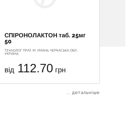
СПІРОНОЛАКТОН таб. 25мг
ДІОР
50
4мл 
ТЕХНОЛОГ ПРАТ, М. УМАНЬ, ЧЕРКАСЬКА ОБЛ.,
БОРЩАГІВ
УКРАЇНА
112.70
від
грн
від
... детальніше