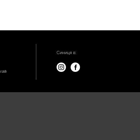
Синиця в:
.ua