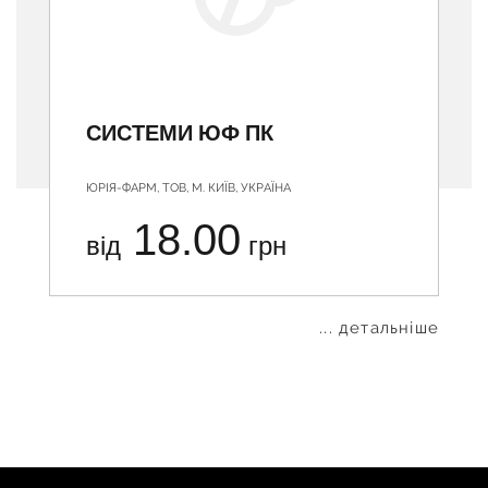
СИСТЕМИ ЮФ ПК
ЮРІЯ-ФАРМ, ТОВ, М. КИЇВ, УКРАЇНА
18.00
від
грн
... детальніше