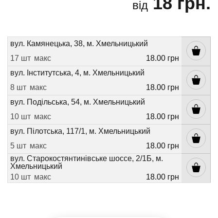
18 грн.
від
вул. Камянецька, 38, м. Хмельницький
17 шт
макс
18.00 грн
вул. Інститутська, 4, м. Хмельницький
8 шт
макс
18.00 грн
вул. Подільська, 54, м. Хмельницький
10 шт
макс
18.00 грн
вул. Пілотська, 117/1, м. Хмельницький
5 шт
макс
18.00 грн
вул. Старокостянтинівське шоссе, 2/1Б, м.
Хмельницький
10 шт
макс
18.00 грн