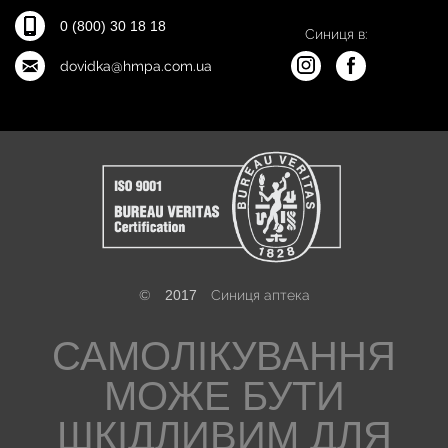
0 (800) 30 18 18
Синиця в:
dovidka@hmpa.com.ua
©
2017
Синиця аптека
САМОЛІКУВАННЯ
МОЖЕ БУТИ
ШКІДЛИВИМ ДЛЯ