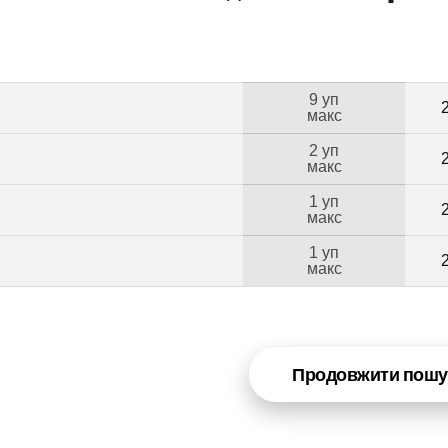
9 уп
макс
2 уп
макс
1 уп
макс
1 уп
макс
Продовжити пошу