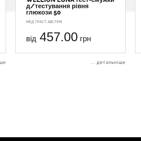
д/тестування рівня
глюкози 50
МЕД ТРАСТ, АВСТРІЯ
457.00
від
грн
іше
... детальніше