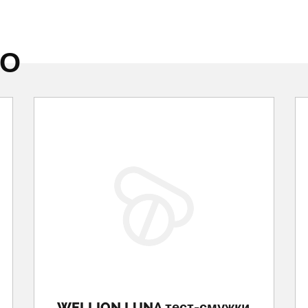
НО
WELLION LUNA тест-смужки