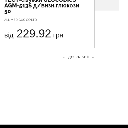
AGM-513S д/визн.глюкози
VISIO
50
ALL MEDICUS CO.LTD
НЬЮМЕД Г.
229.92
від
грн
від
... детальніше