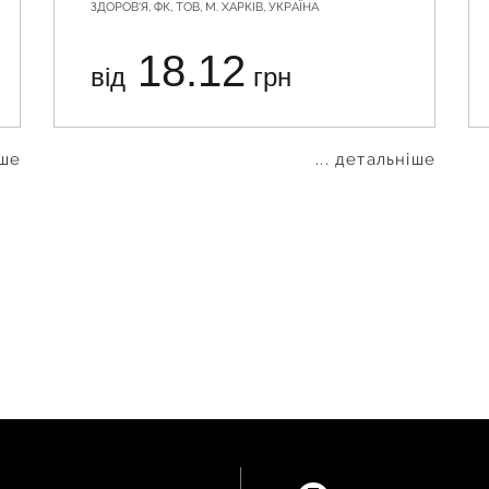
ЗДОРОВ'Я, ФК, ТОВ, М. ХАРКІВ, УКРАЇНА
18.12
від
грн
іше
... детальніше