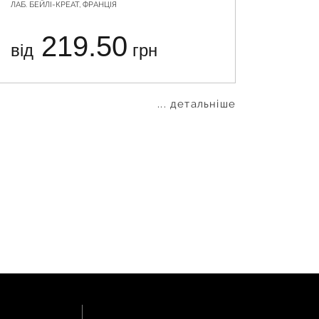
ЛАБ. БЕЙЛІ-КРЕАТ, ФРАНЦІЯ
АСТРАФАР
СВЯТОШИ
219.50
від
грн
від
... детальніше