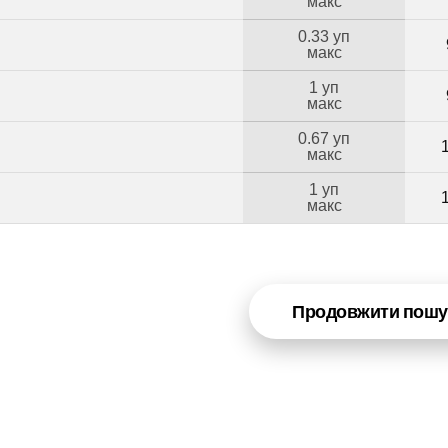
макс
0.33 уп
макс
1 уп
макс
0.67 уп
Б
макс
1 уп
макс
Продовжити пошу