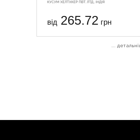
КУСУМ ХЕЛТХКЕР ПВТ. ЛТД., ІНДІЯ
265.72
від
грн
... детальн