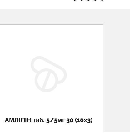
АМЛІПІН таб. 5/5мг 30 (10x3)
АТЕН
вітч.