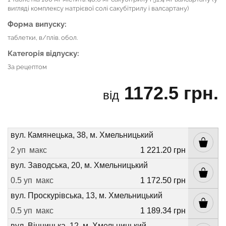
вигляді комплексу натрієвої солі сакубітрилу і валсартану)
Форма випуску:
таблетки, в/плів. обол.
Категорія відпуску:
За рецептом
1172.5 грн.
від
вул. Камянецька, 38, м. Хмельницький
2 уп
макс
1 221.20 грн
вул. Заводська, 20, м. Хмельницький
0.5 уп
макс
1 172.50 грн
вул. Проскурівська, 13, м. Хмельницький
0.5 уп
макс
1 189.34 грн
вул. Вінницька, 12, м. Хмельницький