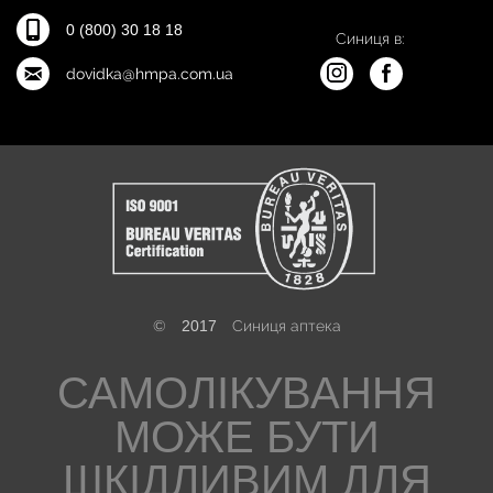
0 (800) 30 18 18
Синиця в:
dovidka@hmpa.com.ua
©
2017
Синиця аптека
САМОЛІКУВАННЯ
МОЖЕ БУТИ
ШКІДЛИВИМ ДЛЯ