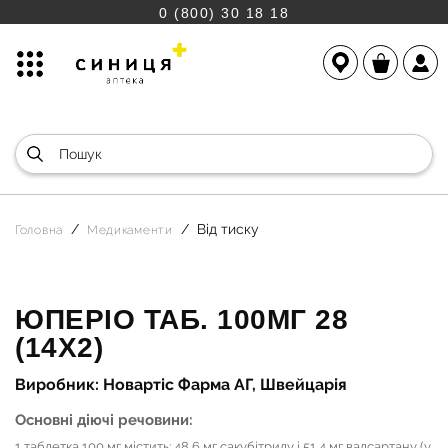
0 (800) 30 18 18
Від тиску
Головна
Медикаменти
ЮПЕРІО ТАБ. 100МГ 28
(14Х2)
Виробник: Новартіс Фарма АГ, Швейцарія
Основні діючі речовини:
1 таблетка 100 мг містить: 48,6 мг сакубітрилу і 51,4 мг валсартану (у