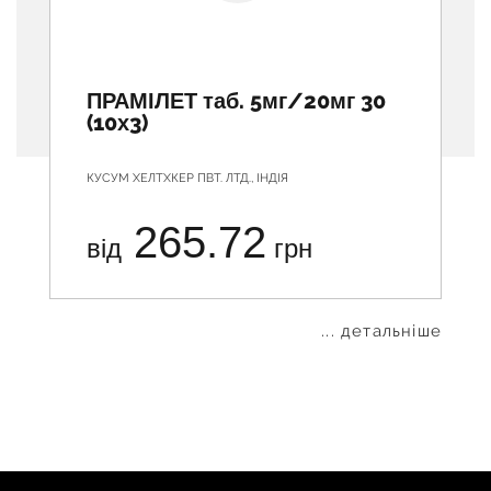
ПРАМІЛЕТ таб. 5мг/20мг 30
(10х3)
КУСУМ ХЕЛТХКЕР ПВТ. ЛТД., ІНДІЯ
265.72
від
грн
... детальніше