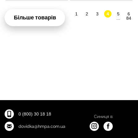
1
2
3
4
5
6
Більше товарів
...
84
0 (800) 30 18 18
Синиця в:
dovidka@hmpa.com.ua