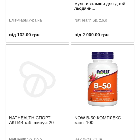
мультивітаміни для дітей
льодяни...
Еліт-Фарм Україна
NatHealth Sp. z.o.o
від 132.00 грн
від 2 000.00 грн
NATHEALTH СПОРТ
NOW B-50 КОМПЛЕКС
АКТИВ таб. шипучі 20
капс. 100
NatHealth Sp. z.o.o
НАУ Фудз, США