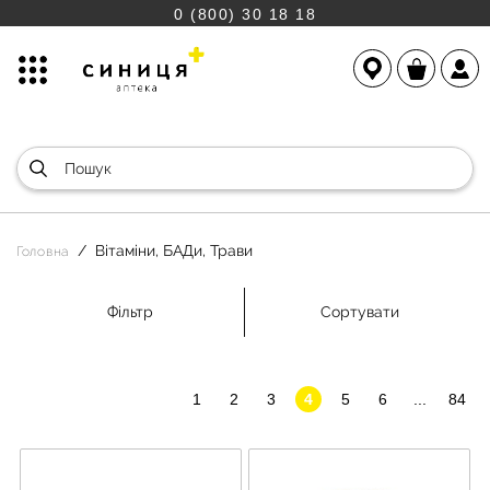
0 (800) 30 18 18
Вітаміни, БАДи, Трави
Головна
Фільтр
Сортувати
1
2
3
4
5
6
...
84