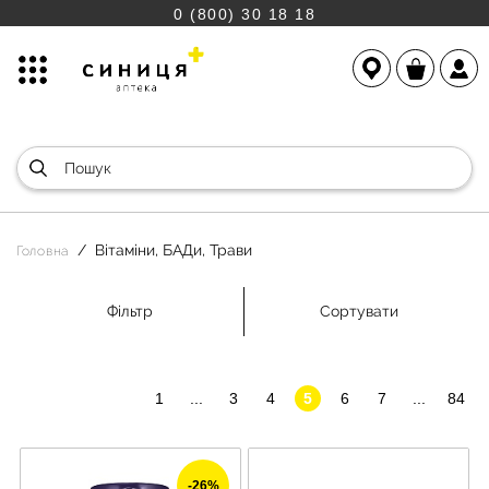
0 (800) 30 18 18
Вітаміни, БАДи, Трави
Головна
Фільтр
Сортувати
1
...
3
4
5
6
7
...
84
-26%