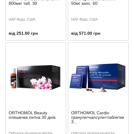
800мкг таб. 30
50мг капс. 60
НАУ Фудз, США
НАУ Фудз, США
від 251.00 грн
від 571.00 грн
ORTHOMOL Beauty
ORTHOMOL Cardio
пляшечка питна 30 днів
гранули+капсули+таблетки
3...
Orthomol pharmazeutische
Orthomol pharmazeutische