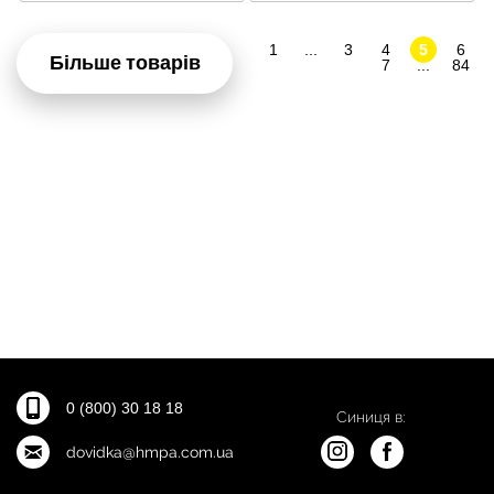
1
...
3
4
5
6
Більше товарів
7
...
84
0 (800) 30 18 18
Синиця в:
dovidka@hmpa.com.ua