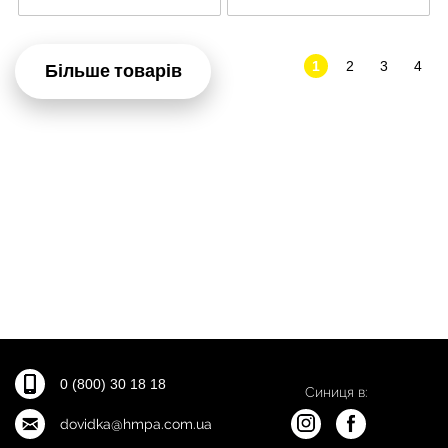
1
2
3
4
Більше товарів
0 (800) 30 18 18
Синиця в:
dovidka@hmpa.com.ua