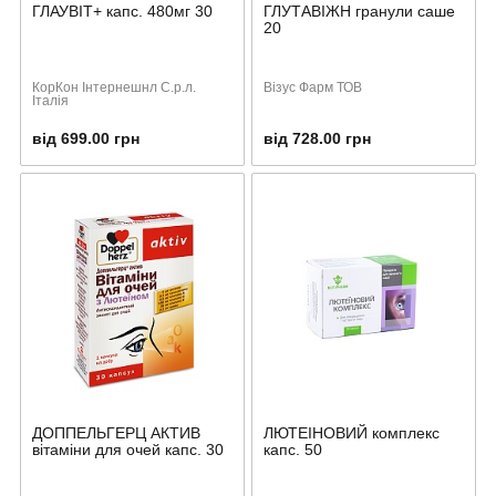
ГЛАУВІТ+ капс. 480мг 30
ГЛУТАВІЖН гранули саше
20
КорКон Інтернешнл С.р.л.
Візус Фарм ТОВ
Італія
від 699.00 грн
від 728.00 грн
ДОППЕЛЬГЕРЦ АКТИВ
ЛЮТЕІНОВИЙ комплекс
вітаміни для очей капс. 30
капс. 50