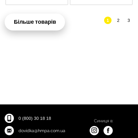
1
2
3
Більше товарів
0 (800) 30 18 18
Синиця в:
dovidka@hmpa.com.ua