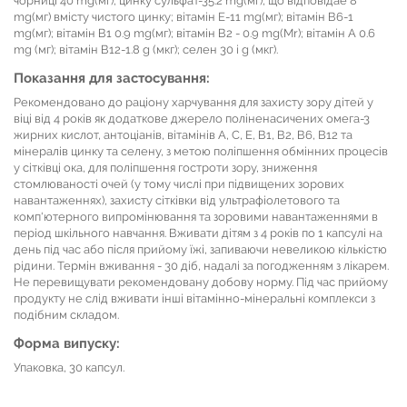
чорниці 40 mg(мг); цинку сульфат-35.2 mg(мг), що відповідае 8
mg(мг) вмісту чистого цинку; вітамін Е-11 mg(мг); вітамін В6-1
mg(мг); вітамін В1 0.9 mg(мг); вітамін В2 - 0.9 mg(Mr); вітамін А 0.6
mg (мг); вітамін В12-1.8 g (мкг); селен 30 і g (мкг).
Показання для застосування:
Рекомендовано до раціону харчування для захисту зору дітей у
віці від 4 років як додаткове джерело поліненасичених омега-3
жирних кислот, антоціанів, вітамінів А, С, Е, В1, В2, В6, B12 та
мінералів цинку та селену, з метою поліпшення обмінних процесів
у сітківці ока, для поліпшення гостроти зору, зниження
стомлюваності очей (у тому числі при підвищених зорових
навантаженнях), захистy сітківки від ультрафіолетового та
комп'ютерного випромінювання та зоровими навантаженнями в
період шкільного навчання. Вживати дітям з 4 років по 1 капсулі на
день під час або після прийому їжі, запиваючи невеликою кількістю
рідини. Термін вживання - 30 діб, надалі за погодженням з лікарем.
Не перевищувати рекомендовану добову норму. Під час прийому
продукту не слід вживати інші вітамінно-мінеральні комплекси з
подібним складом.
Форма випуску:
Упаковка, 30 капсул.