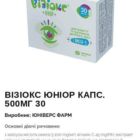
ВІЗІОКС ЮНІОР КАПС.
500МГ 30
Виробник: ЮНІВЕРС ФАРМ
Основні діючі речовини:
1 капсула містить омега-3 200 mg(мг); вітамін С 45 mg(Mr); екстракт