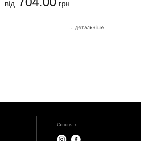
704.00
від
грн
від
... детальніше
Синиця в: