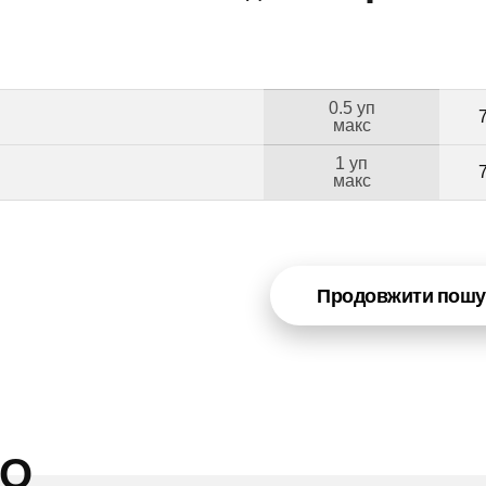
0.5 уп
макс
1 уп
макс
Продовжити пошу
НО