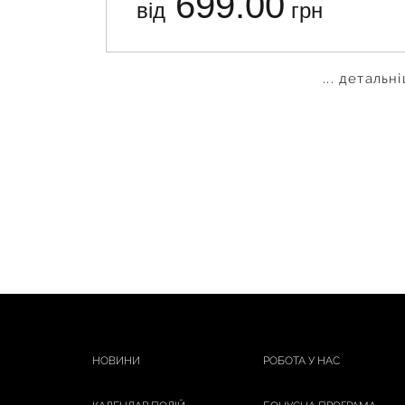
699.00
від
грн
... детальн
НОВИНИ
РОБОТА У НАС