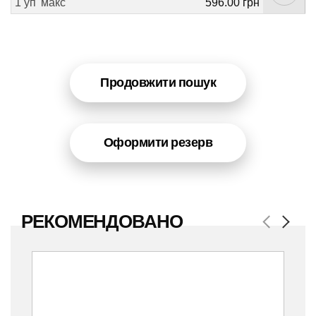
1 уп
макс
596.00 грн
Продовжити пошук
Оформити резерв
РЕКОМЕНДОВАНО
Previous
Next