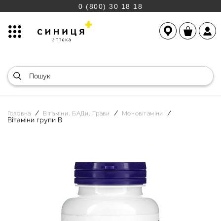
0 (800) 30 18 18
Головна
Вітаміни, БАДи, Трави
Моновітаміни
Вітаміни групи В