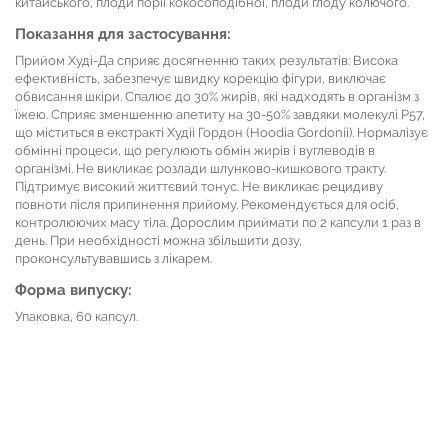
китайського, плоди поріі кокосоподібної, плоди глоду колючого.
Показання для застосування:
Прийом Худі-Да сприяє досягненню таких результатів: Висока
ефективність, забезпечує швидку корекцію фігури, виключає
обвисання шкіри. Спалює до 30% жирів, які надходять в організм з
їжею. Сприяє зменшенню апетиту на 30-50% завдяки молекулі Р57,
що міститься в екстракті Худіі Гордон (Hoodia Gordonii). Нормалізує
обмінні процеси, що регулюють обмін жирів і вуглеводів в
організмі. Не викликає розлади шлунково-кишкового тракту.
Підтримує високий життєвий тонус. Не викликає рецидиву
повноти після припинення прийому. Рекомендується для осіб,
контролюючих масу тіла. Дорослим приймати по 2 капсули 1 раз в
день. При необхідності можна збільшити дозу,
проконсультувавшись з лікарем.
Форма випуску:
Упаковка, 60 капсул.