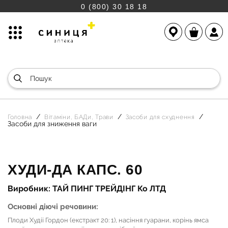
0 (800) 30 18 18
Головна
Вітаміни, БАДи, Трави
Засоби для схуднення
Засоби для зниження ваги
ХУДИ-ДА КАПС. 60
Виробник: ТАЙ ПИНГ ТРЕЙДІНГ Ко ЛТД
Основні діючі речовини:
Плоди Худіі Гордон (екстракт 20: 1), насіння гуарани, корінь ямса