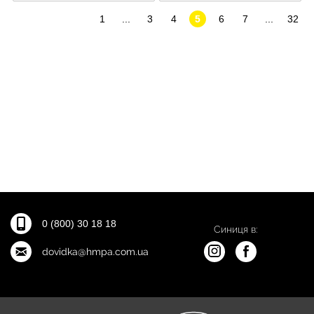
1
...
3
4
5
6
7
...
32
0 (800) 30 18 18
Синиця в:
dovidka@hmpa.com.ua