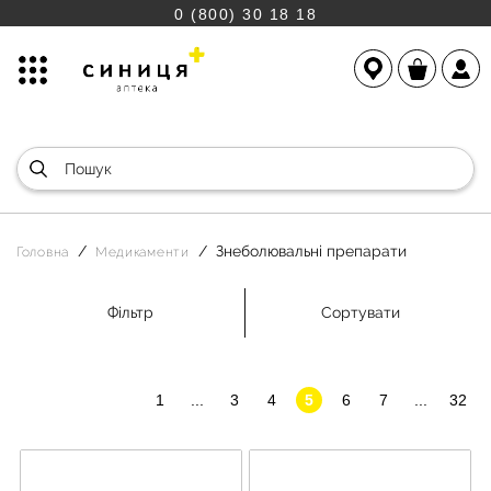
0 (800) 30 18 18
Знеболювальні препарати
Головна
Медикаменти
Фільтр
Сортувати
1
...
3
4
5
6
7
...
32