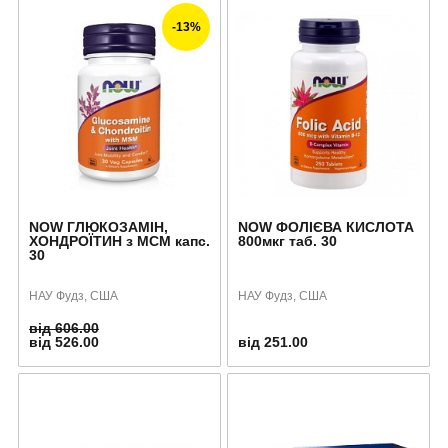
-13%
NOW ГЛЮКОЗАМІН,
NOW ФОЛІЄВА КИСЛОТА
ХОНДРОЇТИН з МСМ капс.
800мкг таб. 30
30
НАУ Фудз, США
НАУ Фудз, США
від 606.00
від 526.00
від 251.00