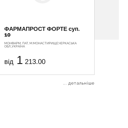
ФАРМАПРОСТ ФОРТЕ суп.
ФІТО
10
МОНФАРМ, ПАТ, М.МОНАСТИРИЩЕ,ЧЕРКАСЬКА
ЛЕКХIМ, А
ОБЛ.,УКРАЇНА
1
від
213.00
від
... детальніше