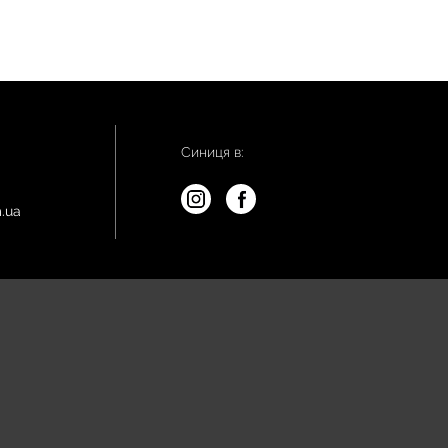
Синиця в:
.ua