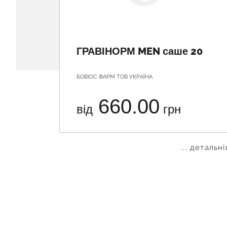
ГРАВІНОРМ MEN саше 20
БОВІОС ФАРМ ТОВ УКРАЇНА
660.00
від
грн
... детальн