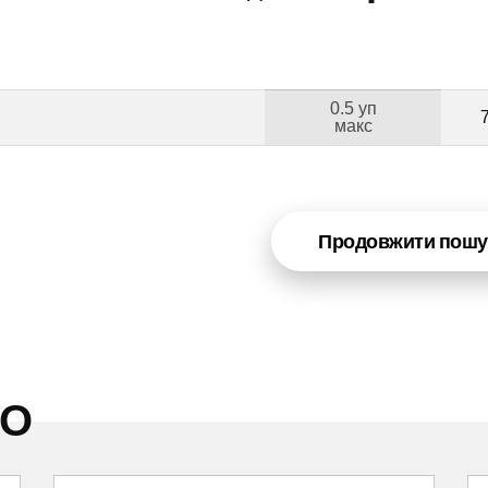
0.5 уп
Б
макс
Продовжити пошу
НО