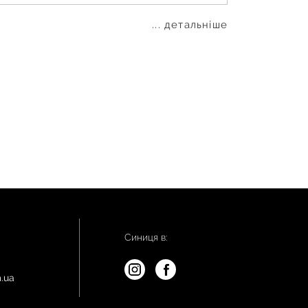
... детальніше
Синиця в:
.ua