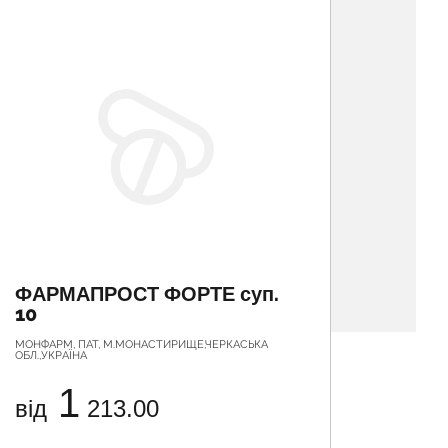
ФАРМАПРОСТ ФОРТЕ суп.
ФІТО
10
МОНФАРМ, ПАТ, М.МОНАСТИРИЩЕ,ЧЕРКАСЬКА
ЛЕКХIМ, А
ОБЛ.,УКРАЇНА
1
від
213.00
від