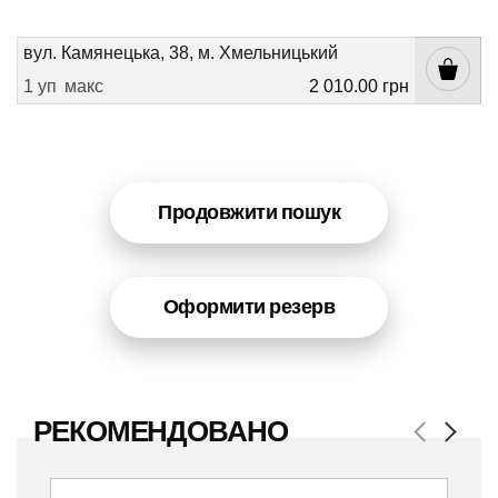
вул. Камянецька, 38, м. Хмельницький
1 уп
макс
2 010.00 грн
Продовжити пошук
Оформити резерв
РЕКОМЕНДОВАНО
Previous
Next