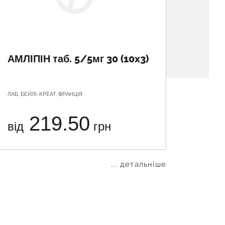
АМЛІПІН таб. 5/5мг 30 (10x3)
АТЕН
вітч.
ЛАБ. БЕЙЛІ-КРЕАТ, ФРАНЦІЯ
АСТРАФАР
СВЯТОШИ
219.50
від
грн
від
... детальніше