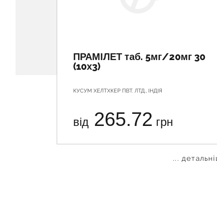
ПРАМІЛЕТ таб. 5мг/20мг 30
(10х3)
КУСУМ ХЕЛТХКЕР ПВТ. ЛТД., ІНДІЯ
265.72
від
грн
... детальн