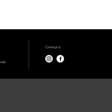
Синиця в:
.ua