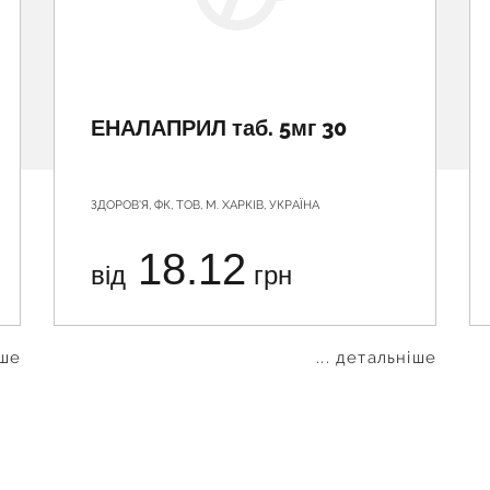
ЕНАЛАПРИЛ таб. 5мг 30
ЗДОРОВ'Я, ФК, ТОВ, М. ХАРКІВ, УКРАЇНА
18.12
від
грн
іше
... детальніше