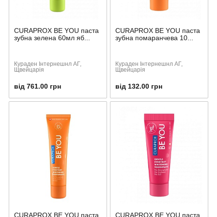
CURAPROX BE YOU паста
CURAPROX BE YOU паста
зубна зелена 60мл яб...
зубна помаранчева 10...
Кураден Інтернешнл АГ,
Кураден Інтернешнл АГ,
Щвейцарія
Щвейцарія
від 761.00 грн
від 132.00 грн
CURAPROX BE YOU паста
CURAPROX BE YOU паста