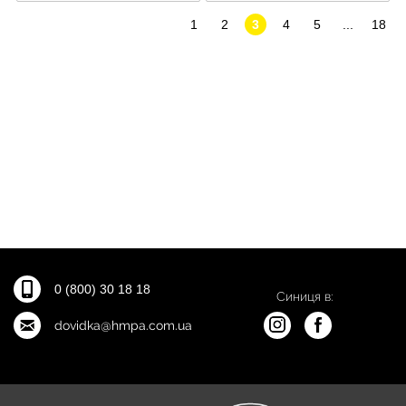
1
2
3
4
5
...
18
0 (800) 30 18 18
Синиця в:
dovidka@hmpa.com.ua