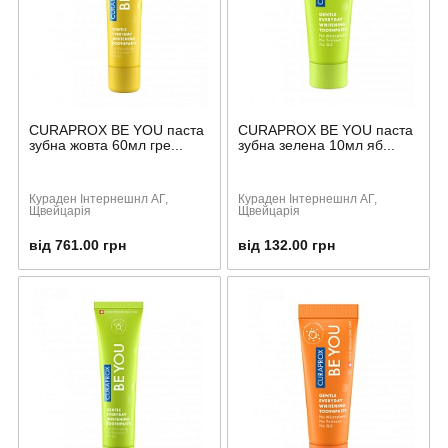
CURAPROX BE YOU паста
CURAPROX BE YOU паста
зубна жовта 60мл гре...
зубна зелена 10мл яб...
Кураден Інтернешнл АГ,
Кураден Інтернешнл АГ,
Щвейцарія
Щвейцарія
від 761.00 грн
від 132.00 грн