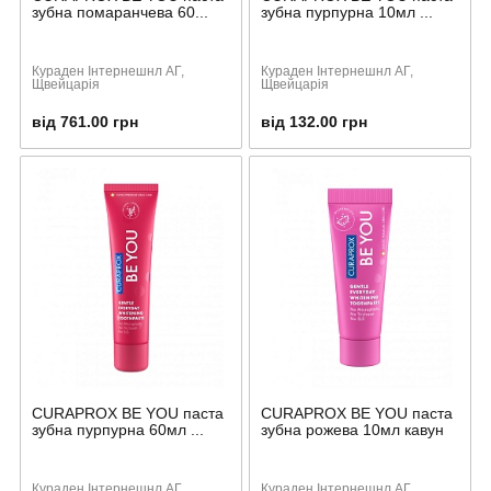
зубна помаранчева 60...
зубна пурпурна 10мл ...
Кураден Інтернешнл АГ,
Кураден Інтернешнл АГ,
Щвейцарія
Щвейцарія
від 761.00 грн
від 132.00 грн
CURAPROX BE YOU паста
CURAPROX BE YOU паста
зубна пурпурна 60мл ...
зубна рожева 10мл кавун
Кураден Інтернешнл АГ,
Кураден Інтернешнл АГ,