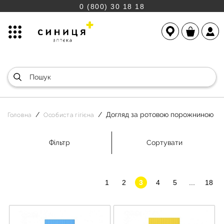
0 (800) 30 18 18
Догляд за ротовою порожниною
Головна
Особиста гігієна
Фільтр
Сортувати
1
2
3
4
5
...
18