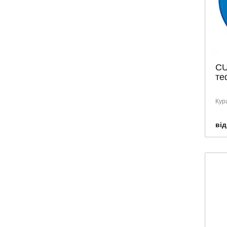
Франція
Швейцарія
CU
те
Кур
від