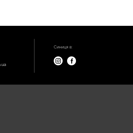
Синиця в:
.ua