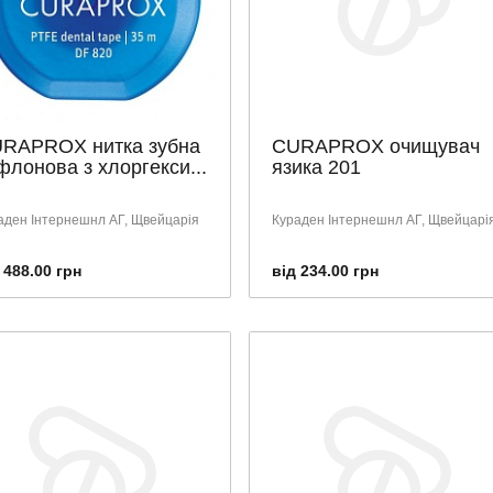
RAPROX нитка зубна
CURAPROX очищувач
флонова з хлоргекси...
язика 201
аден Інтернешнл АГ, Щвейцарія
Кураден Інтернешнл АГ, Щвейцарі
 488.00 грн
від 234.00 грн