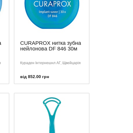
а
CURAPROX нитка зубна
нейлонова DF 846 30м
я
Кураден Інтернешнл АГ, Щвейцарія
від 852.00 грн