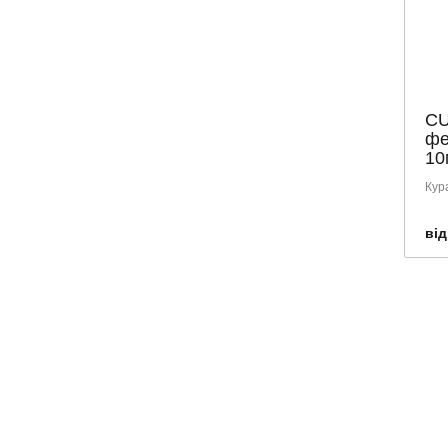
CU
фе
10
Кур
від