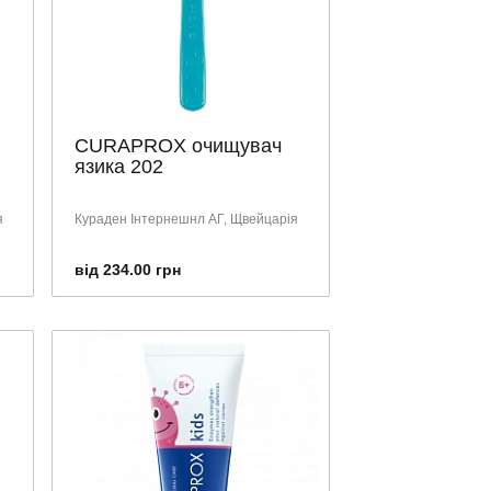
CURAPROX очищувач
язика 202
я
Кураден Інтернешнл АГ, Щвейцарія
від 234.00 грн