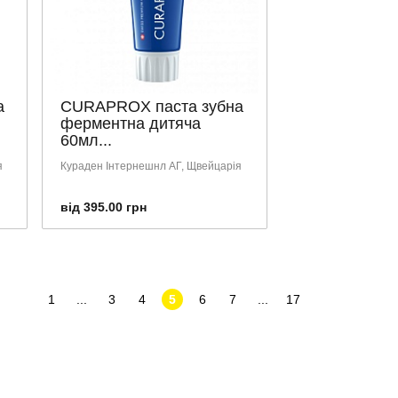
а
CURAPROX паста зубна
ферментна дитяча
60мл...
я
Кураден Інтернешнл АГ, Щвейцарія
від 395.00 грн
1
...
3
4
5
6
7
...
17