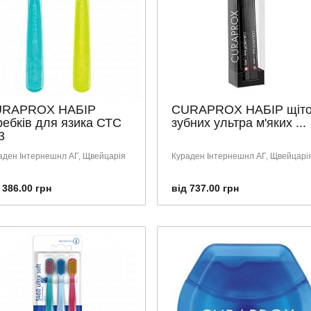
RAPROX НАБІР
CURAPROX НАБІР щіто
ребків для язика СТС
зубних ультра м'яких ...
3
аден Інтернешнл АГ, Щвейцарія
Кураден Інтернешнл АГ, Щвейцарі
 386.00 грн
від 737.00 грн