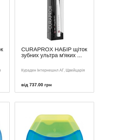
к
CURAPROX НАБІР щіток
зубних ультра м'яких ...
я
Кураден Інтернешнл АГ, Щвейцарія
від 737.00 грн