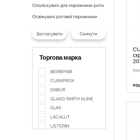
Ополіскувачі для порожнини рота
Освіжувачі ротової порожнини
CU
ск
Торгова марка
20
Кур
BIOREPAIR
CURAPROX
від
DABUR
GLAXO SMITH KLINE
GUM
LACALUT
LISTERIN
LITTLE DOCTOR