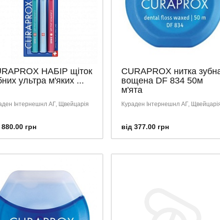
RAPROX НАБІР щіток
CURAPROX нитка зубн
бних ультра м'яких ...
вощена DF 834 50м
м'ята
аден Інтернешнл АГ, Щвейцарія
Кураден Інтернешнл АГ, Щвейцарі
 880.00 грн
від 377.00 грн