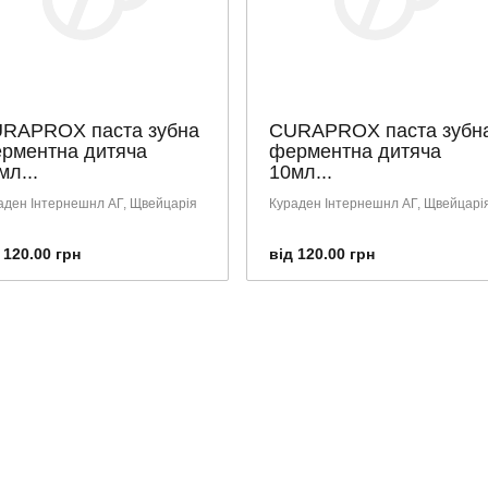
RAPROX паста зубна
CURAPROX паста зубн
рментна дитяча
ферментна дитяча
мл...
10мл...
аден Інтернешнл АГ, Щвейцарія
Кураден Інтернешнл АГ, Щвейцарі
 120.00 грн
від 120.00 грн