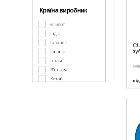
LONGEVITA
Країна виробник
MARVIS
PARODONTAX
Єгипет
PIERROT
Індія
PRESIDENT
Ірландія
CU
SENSODYNE
зу
Іспанія
TEBODONT
Італія
Кур
VEGA
В'єтнам
VITIS
Китай
від
WELEDA
Корея
БІШОФІТ ПОЛТАВСЬКИЙ
Німеччина
Бліц-Фреш
Польща
ЗУБОНИТКИ
Словацька Республіка
США
Україна