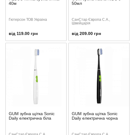
40м
50мл
Гютерсон ТОВ Украіна
СанСтар Європа С.А.,
Швейцарія
від 119.00 грн
від 209.00 грн
GUM зубна щітка Sonic
GUM зубна щітка Sonic
Daily електрична біла
Daily електрична чорна
СанСтар Європа С.А.,
СанСтар Європа С.А.,