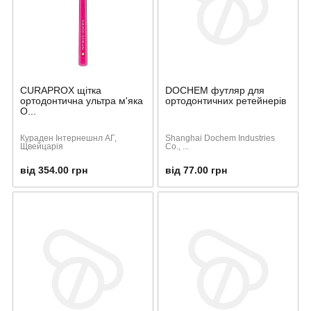
CURAPROX щітка
DOCHEM футляр для
ортодонтична ультра м'яка
ортодонтичних ретейнерів
O...
Кураден Інтернешнл АГ,
Shanghai Dochem Industries
Щвейцарія
Co., ...
від 354.00 грн
від 77.00 грн