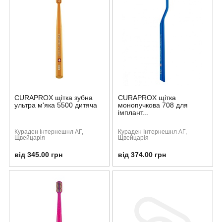
CURAPROX щітка зубна
CURAPROX щітка
ультра м'яка 5500 дитяча
монопучкова 708 для
імплант...
Кураден Інтернешнл АГ,
Кураден Інтернешнл АГ,
Щвейцарія
Щвейцарія
від 345.00 грн
від 374.00 грн