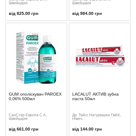
Швейцарія
Швейцарія
від 825.00 грн
від 984.00 грн
GUM ополіскувач PAROEX
LACALUT АКТИВ зубна
0,06% 500мл
паста 50мл
СанСтар Європа С.А.,
Др. Тайсс Натурварен ГмбХ,
Швейцарія
Німеч...
від 661.00 грн
від 144.00 грн