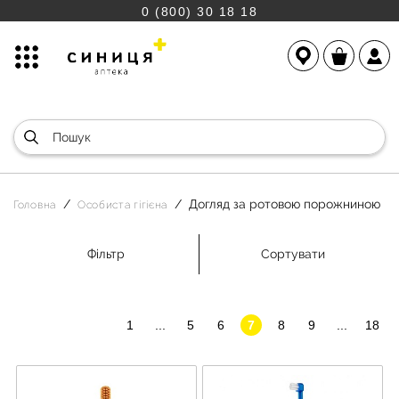
0 (800) 30 18 18
Догляд за ротовою порожниною
Головна
Особиста гігієна
Фільтр
Сортувати
1
...
5
6
7
8
9
...
18