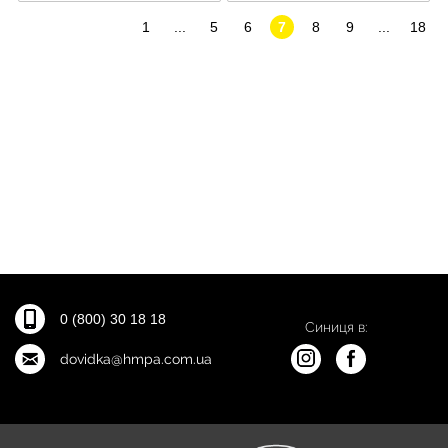
1
...
5
6
7
8
9
...
18
0 (800) 30 18 18
Синиця в:
dovidka@hmpa.com.ua