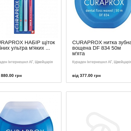
RAPROX НАБІР щіток
CURAPROX нитка зубн
бних ультра м'яких ...
вощена DF 834 50м
м'ята
аден Інтернешнл АГ, Щвейцарія
Кураден Інтернешнл АГ, Щвейцарі
 880.00 грн
від 377.00 грн