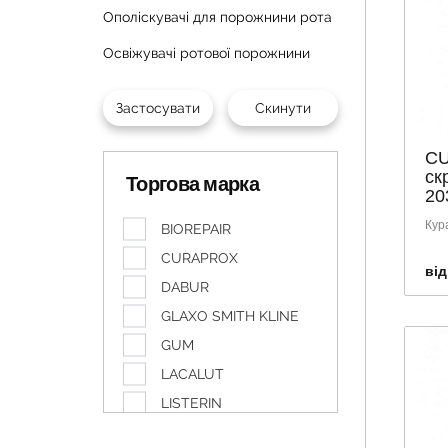
Ополіскувачі для порожнини рота
Освіжувачі ротової порожнини
CU
ск
Торгова марка
20
Кур
BIOREPAIR
CURAPROX
від
DABUR
GLAXO SMITH KLINE
GUM
LACALUT
LISTERIN
LITTLE DOCTOR