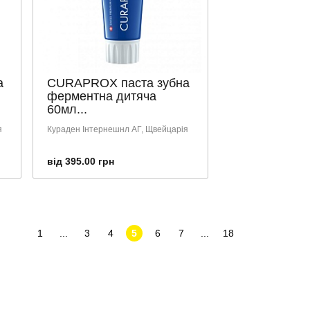
а
CURAPROX паста зубна
ферментна дитяча
60мл...
я
Кураден Інтернешнл АГ, Щвейцарія
від 395.00 грн
1
...
3
4
5
6
7
...
18