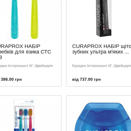
RAPROX НАБІР
CURAPROX НАБІР щіто
ребків для язика СТС
зубних ультра м'яких ...
3
аден Інтернешнл АГ, Щвейцарія
Кураден Інтернешнл АГ, Щвейцарі
 386.00 грн
від 737.00 грн