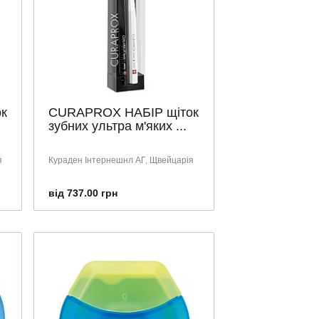
к
CURAPROX НАБІР щіток
зубних ультра м'яких ...
я
Кураден Інтернешнл АГ, Щвейцарія
від 737.00 грн