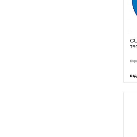
Франція
Швейцарія
CU
те
Кур
від