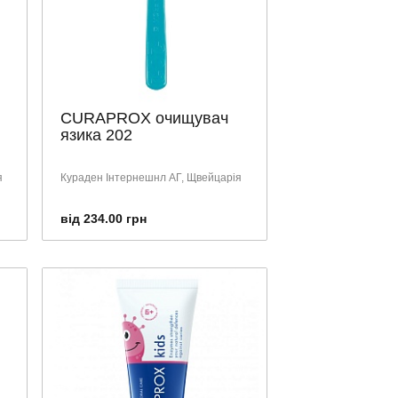
CURAPROX очищувач
язика 202
я
Кураден Інтернешнл АГ, Щвейцарія
від 234.00 грн