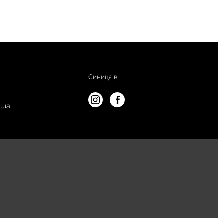
Синиця в:
.ua