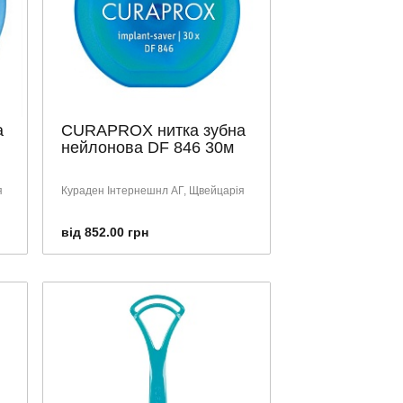
а
CURAPROX нитка зубна
нейлонова DF 846 30м
я
Кураден Інтернешнл АГ, Щвейцарія
від 852.00 грн