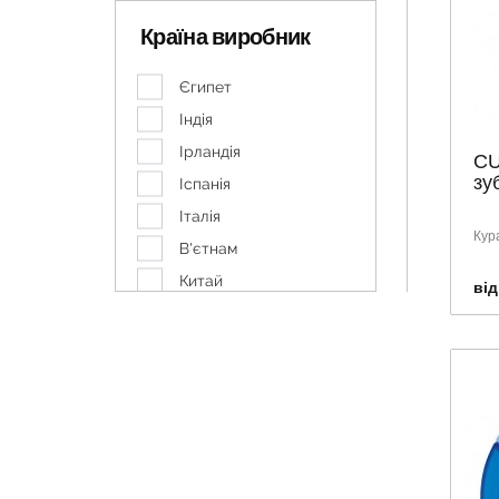
LONGEVITA
Країна виробник
MARVIS
PARODONTAX
Єгипет
PIERROT
Індія
PRESIDENT
Ірландія
CU
SENSODYNE
зу
Іспанія
TEBODONT
Італія
Кур
VEGA
В'єтнам
VITIS
Китай
від
WELEDA
Корея
БІШОФІТ ПОЛТАВСЬКИЙ
Німеччина
Бліц-Фреш
Польща
ЗУБОНИТКИ
Словацька Республіка
США
Україна