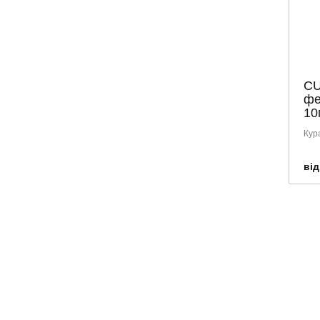
CU
фе
10
Кур
від