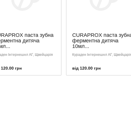
RAPROX паста зубна
CURAPROX паста зубн
рментна дитяча
ферментна дитяча
мл...
10мл...
аден Інтернешнл АГ, Щвейцарія
Кураден Інтернешнл АГ, Щвейцарі
 120.00 грн
від 120.00 грн