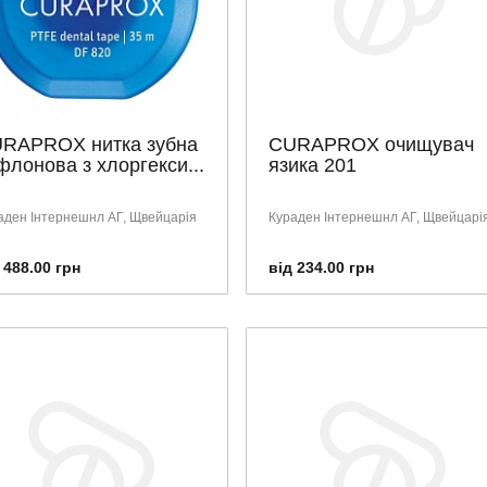
RAPROX нитка зубна
CURAPROX очищувач
флонова з хлоргекси...
язика 201
аден Інтернешнл АГ, Щвейцарія
Кураден Інтернешнл АГ, Щвейцарі
 488.00 грн
від 234.00 грн