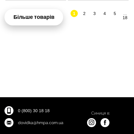
1
2
3
4
5
...
Більше товарів
18
0 (800) 30 18 18
Синиця в:
dovidka@hmpa.com.ua