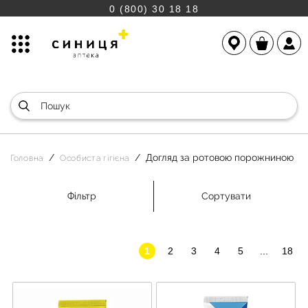
0 (800) 30 18 18
Догляд за ротовою порожниною
Головна
Особиста гігієна
Фільтр
Сортувати
1
2
3
4
5
...
18