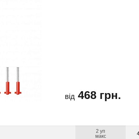
468 грн.
від
2 уп
макс