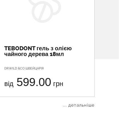
TEBODONT гель з олією
CURA
чайного дерева 18мл
гель 
хлор
DR.WILD &CO ШВЕЙЦАРІЯ
КУРАДЕН 
599.00
від
грн
від
... детальніше