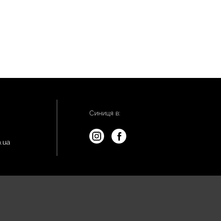
Синиця в:
.ua