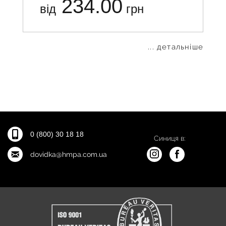
234.00
від
грн
... детальніше
0 (800) 30 18 18
Синиця в:
dovidka@hmpa.com.ua