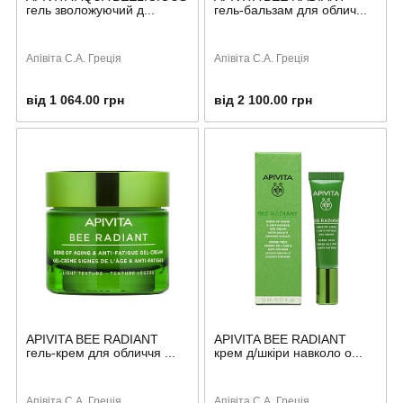
гель зволожуючий д...
гель-бальзам для облич...
Апівіта С.А. Греція
Апівіта С.А. Греція
від 1 064.00 грн
від 2 100.00 грн
APIVITA BEE RADIANT
APIVITA BEE RADIANT
гель-крем для обличчя ...
крем д/шкіри навколо о...
Апівіта С.А. Греція
Апівіта С.А. Греція