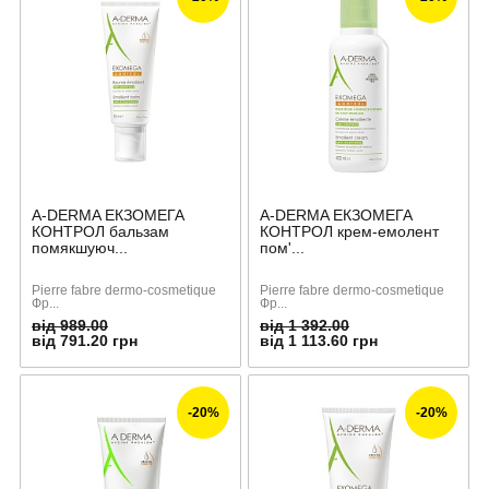
A-DERMA ЕКЗОМЕГА
A-DERMA ЕКЗОМЕГА
КОНТРОЛ бальзам
КОНТРОЛ крем-емолент
помякшуюч...
пом'...
Pierre fabre dermo-cosmetique
Pierre fabre dermo-cosmetique
Фр...
Фр...
від 989.00
від 1 392.00
від 791.20 грн
від 1 113.60 грн
-20%
-20%