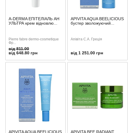
A-DERMA ЕПІТЕЛІАЛЬ АН
APIVITA AQUA BEELICIOUS
УЛЬТРА крем відновлю...
бустер зволожуючий...
Pierre fabre dermo-cosmetique
Апівіта С.А. Греція
Фр...
від 811.00
від 648.80 грн
від 1 251.00 грн
APIVITA AQUA BEELICIOUS
APIVITA BEE RADIANT