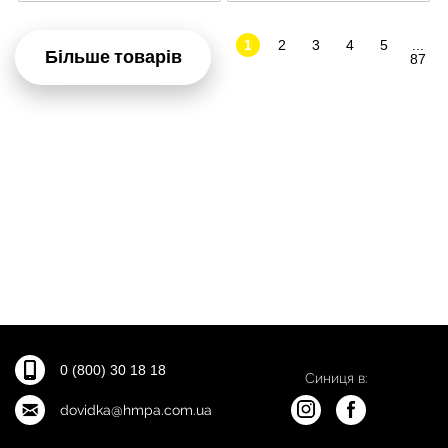
1
2
3
4
5
...
Більше товарів
87
0 (800) 30 18 18
Синиця в:
dovidka@hmpa.com.ua