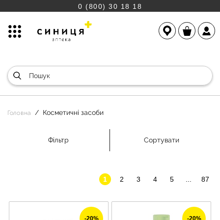
0 (800) 30 18 18
Косметичні засоби
Головна
Фільтр
Сортувати
1
2
3
4
5
...
87
-20%
-20%