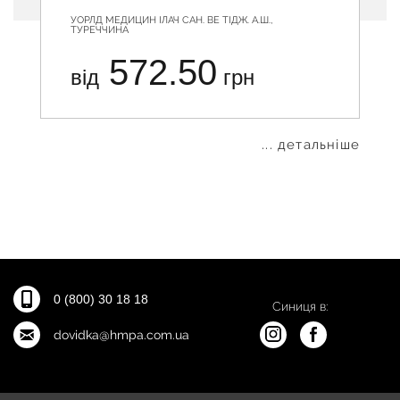
УОРЛД МЕДИЦИН ІЛАЧ САН. ВЕ ТІДЖ. А.Ш.,
ТУРЕЧЧИНА
572.50
від
грн
... детальніше
0 (800) 30 18 18
Синиця в:
dovidka@hmpa.com.ua