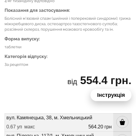
4 мг тизанідину відповідно
Показання для застосування:
Болісний м'язовий спазм (шийний і поперековий синдроми); грижа
міжхребцевого диска, остеоартроз тазостегнового суглоба;
розсіяний склероз, порушення мозкового кровообігу та ін.
Форма випуску:
таблетки
Категорія відпуску:
За рецептом
554.4 грн.
від
Інструкція
вул. Камянецька, 38, м. Хмельницький
0.67 уп
макс
564.20 грн
вул. Пілотська, 117/1, м. Хмельницький