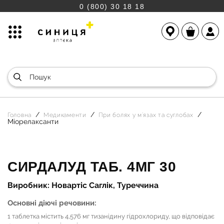
0 (800) 30 18 18
Головна
Медикаменти
При болях у м`язах та суглобах
Міорелаксанти
СИРДАЛУД ТАБ. 4МГ 30
Виробник: Новартіс Саглік, Туреччина
Основні діючі речовини:
1 таблетка містить 4,576 мг тизанідину гідрохлориду, що відповідає