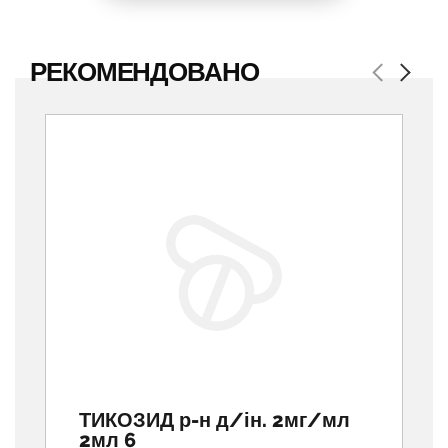
РЕКОМЕНДОВАНО
Previous
Next
ТИКОЗИД р-н д/ін. 2мг/мл
2мл 6