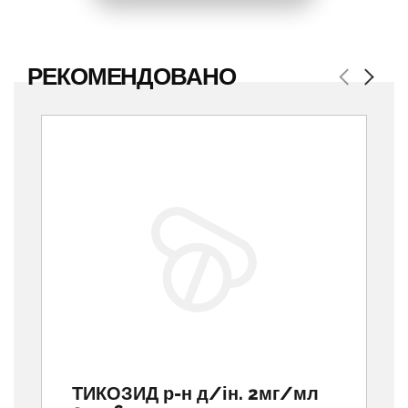
РЕКОМЕНДОВАНО
Previous
Next
ТИКОЗИД р-н д/ін. 2мг/мл