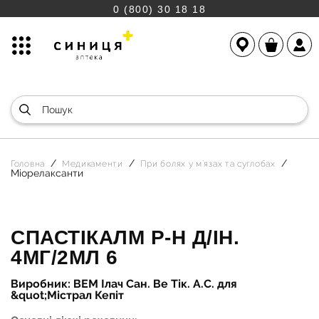
0 (800) 30 18 18
Головна
Медикаменти
При болях у м`язах та суглобах
Міорелаксанти
СПАСТІКАЛМ Р-Н Д/ІН.
4МГ/2МЛ 6
Виробник: ВЕМ Ілач Сан. Ве Тік. А.С. для
&quot;Містрал Кепіт