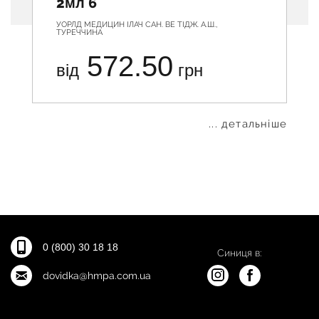
2мл 6
УОРЛД МЕДИЦИН ІЛАЧ САН. ВЕ ТІДЖ. А.Ш.,
ТУРЕЧЧИНА
572.50
від
грн
... детальніше
0 (800) 30 18 18
Синиця в:
dovidka@hmpa.com.ua