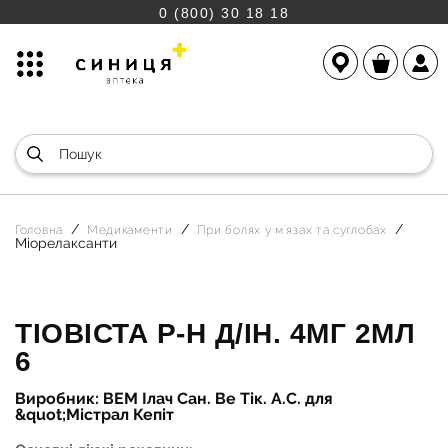
0 (800) 30 18 18
Головна
Медикаменти
При болях у м`язах та суглобах
Міорелаксанти
ТІОВІСТА Р-Н Д/ІН. 4МГ 2МЛ
6
Виробник: ВЕМ Ілач Сан. Ве Тік. А.С. для
&quot;Містрал Кепіт