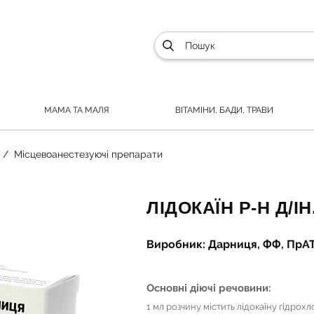
МАМА ТА МАЛЯ
ВІТАМІНИ, БАДИ, ТРАВИ
Місцевоанестезуючі препарати
ЛІДОКАЇН Р-Н Д/ІН
Виробник: Дарниця, ФФ, ПрАТ, 
Основні діючі речовини:
1 мл розчину містить лідокаїну гідрох