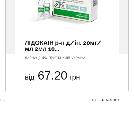
ЛІДОКАЇН р-н д/ін. 20мг/
мл 2мл 10...
ДАРНИЦЯ, ФФ, ПРАТ, М. КИЇВ, УКРАЇНА
67.20
від
грн
іше
... детальніше