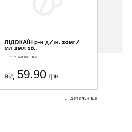
ЛІДОКАЇН р-н д/ін. 20мг/
ЛІДО
мл 2мл 10..
мл 2
ЛЕКХІМ-ХАРКІВ, ПРАТ
ЗДОРОВ'Я,
59.90
від
грн
від
... детальніше