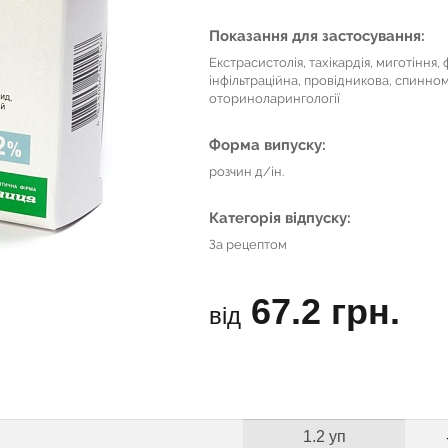
Показання для застосування:
Екстрасистолія, тахікардія, миготіння,
інфільтраційна, провідникова, спинномо
оториноларингології
Форма випуску:
розчин д/ін.
Категорія відпуску:
За рецептом
67.2 грн.
від
1.2 уп