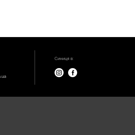
Синиця в:
.ua