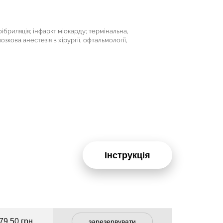
 фібриляція; інфаркт міокарду; термінальна,
зкова анестезія в хірургії, офтальмології,
Інструкція
79.50 грн
зарезервувати