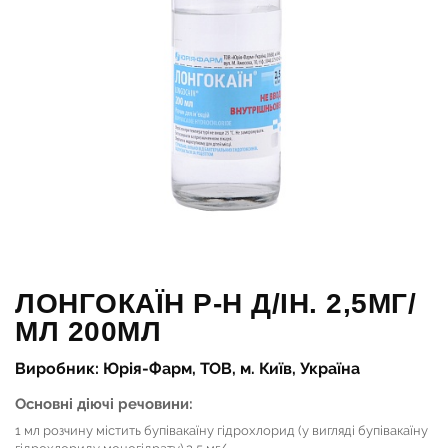
ЛОНГОКАЇН Р-Н Д/ІН. 2,5МГ/
МЛ 200МЛ
Виробник: Юрія-Фарм, ТОВ, м. Київ, Україна
Основні діючі речовини:
1 мл розчину містить бупівакаїну гідрохлорид (у вигляді бупівакаїну