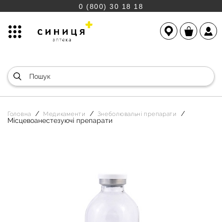
0 (800) 30 18 18
Головна
Медикаменти
Знеболювальні препарати
Місцевоанестезуючі препарати