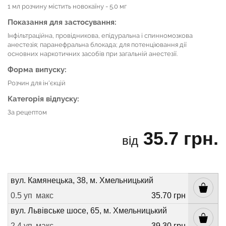
1 мл розчину містить новокаїну - 5.0 мг
Показання для застосування:
Інфільтраційна, провідникова, епідуральна і спинномозкова
анестезія; паранефральна блокада; для потенціювання дії
основних наркотичних засобів при загальній анестезії.
Форма випуску:
Розчин для ін'єкцій
Категорія відпуску:
За рецептом
35.7 грн.
від
вул. Камянецька, 38, м. Хмельницький
0.5 уп
макс
35.70 грн
вул. Львівське шосе, 65, м. Хмельницький
2.4 уп
макс
39.30 грн