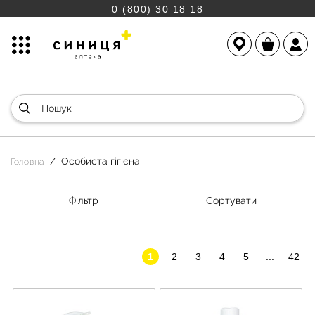
0 (800) 30 18 18
Особиста гігієна
Головна
Фільтр
Сортувати
1
2
3
4
5
...
42