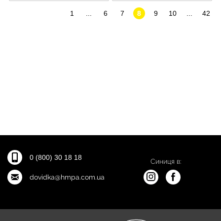
1
...
6
7
8
9
10
...
42
0 (800) 30 18 18
Синиця в:
dovidka@hmpa.com.ua