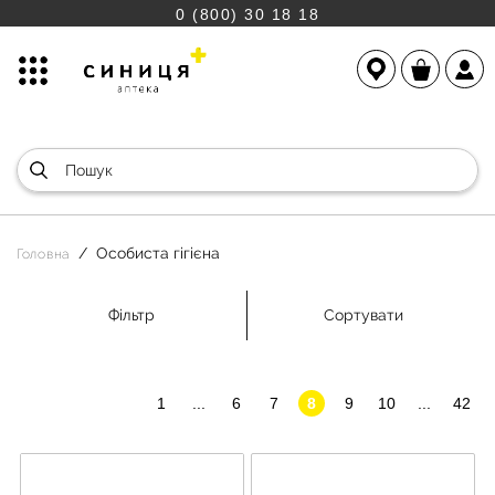
0 (800) 30 18 18
Особиста гігієна
Головна
Фільтр
Сортувати
1
...
6
7
8
9
10
...
42