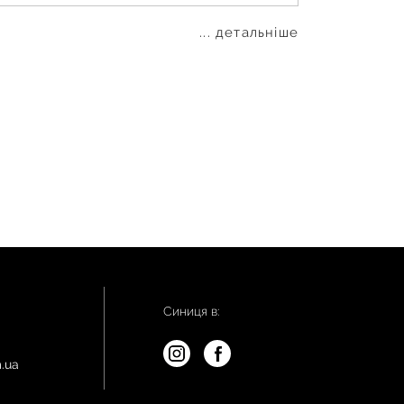
... детальніше
Синиця в:
.ua