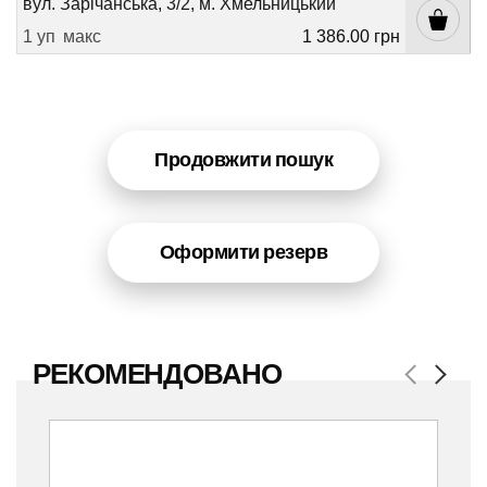
вул. Зарічанська, 3/2, м. Хмельницький
1 уп
макс
1 386.00 грн
Продовжити пошук
Оформити резерв
РЕКОМЕНДОВАНО
Previous
Next