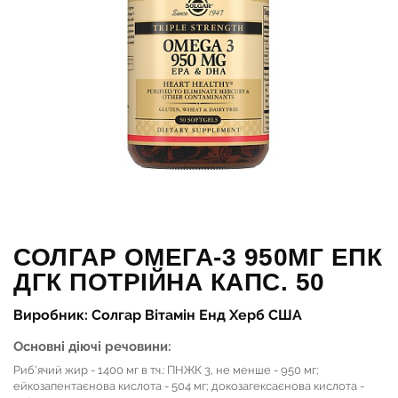
СОЛГАР ОМЕГА-3 950МГ ЕПК
ДГК ПОТРІЙНА КАПС. 50
Виробник: Солгар Вітамін Енд Херб США
Основні діючі речовини:
Риб'ячий жир - 1400 мг в т.ч.: ПНЖК 3, не менше - 950 мг;
ейкозапентаєнова кислота - 504 мг; докозагексаєнова кислота -