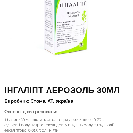
ІНГАЛІПТ АЕРОЗОЛЬ 30МЛ
Виробник: Стома, АТ, Україна
Основні діючі речовини:
1 балон (30 мл) містить стрептоциду розчинного 0,75 г;
сульфатіазолу натрію гексагідрату 0,75 г; тимолу 0,015 г; олії
евкаліптової 0,015 г; олії м'яти