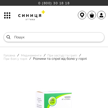
0 (800) 30 18 18
Головна
Медикаменти
При застуді та грипі
Розчини та спреї від болю у горлі
При болі у горлі