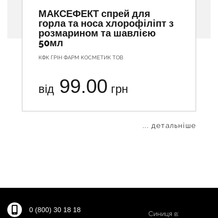
МАКСЕФЕКТ спрей для
горла та носа хлорофіліпт з
розмарином та шавлією
50мл
КФК ГРІН ФАРМ КОСМЕТИК ТОВ
99.00
від
грн
... детальніше
0 (800) 30 18 18
Синиця в: