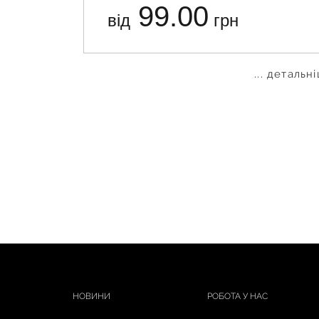
99.00
від
грн
... детальн
НОВИНИ
РОБОТА У НАС