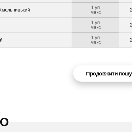
1 уп
 Хмельницький
макс
1 уп
макс
1 уп
ий
макс
Продовжити пошу
НО