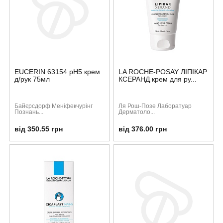
EUCERIN 63154 рH5 крем
LA ROCHE-POSAY ЛІПІКАР
д/рук 75мл
КСЕРАНД крем для ру...
Байєрсдорф Меніфекчурінг
Ля Рош-Позе Лаборатуар
Познань...
Дерматоло...
від 350.55 грн
від 376.00 грн