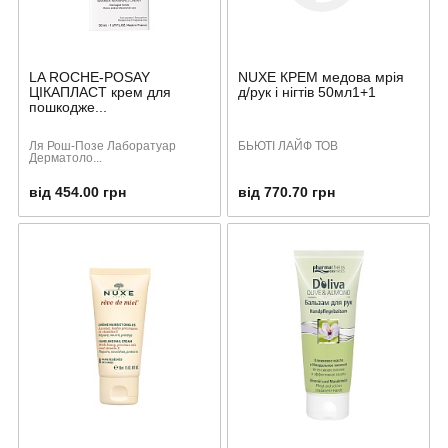
LA ROCHE-POSAY
NUXE КРЕМ медова мрія
ЦІКАПЛАСТ крем для
д/рук і нігтів 50мл1+1
пошкодже...
Ля Рош-Позе Лаборатуар
БЬЮТІ ЛАЙФ ТОВ
Дерматоло...
від 454.00 грн
від 770.70 грн