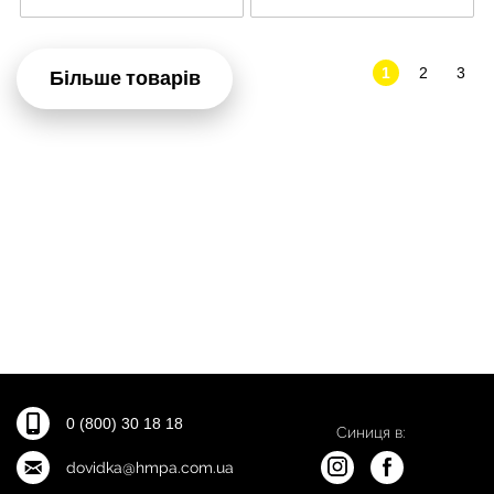
1
2
3
Більше товарів
0 (800) 30 18 18
Синиця в:
dovidka@hmpa.com.ua