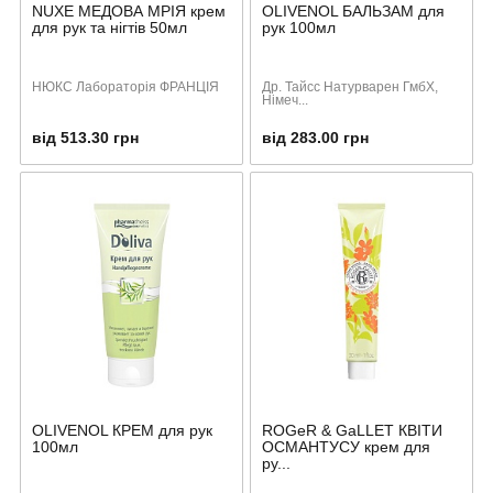
NUXE МЕДОВА МРІЯ крем
OLIVENOL БАЛЬЗАМ для
для рук та нігтів 50мл
рук 100мл
НЮКС Лабораторія ФРАНЦІЯ
Др. Тайсс Натурварен ГмбХ,
Німеч...
від 513.30 грн
від 283.00 грн
OLIVENOL КРЕМ для рук
ROGeR & GaLLET КВІТИ
100мл
ОСМАНТУСУ крем для
ру...