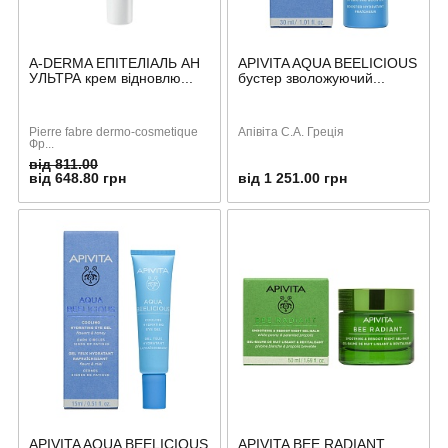
A-DERMA ЕПІТЕЛІАЛЬ АН
APIVITA AQUA BEELICIOUS
УЛЬТРА крем відновлю...
бустер зволожуючий...
Pierre fabre dermo-cosmetique
Апівіта С.А. Греція
Фр...
від 811.00
від 648.80 грн
від 1 251.00 грн
APIVITA AQUA BEELICIOUS
APIVITA BEE RADIANT