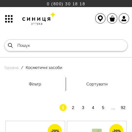
0 (800) 30 18 18
Косметичні засоби
Головна
Фільтр
Сортувати
1
2
3
4
5
...
92
-20%
-20%