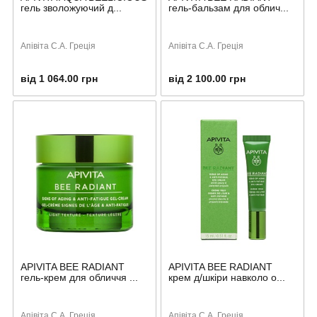
гель зволожуючий д...
гель-бальзам для облич...
Апівіта С.А. Греція
Апівіта С.А. Греція
від 1 064.00 грн
від 2 100.00 грн
APIVITA BEE RADIANT
APIVITA BEE RADIANT
гель-крем для обличчя ...
крем д/шкіри навколо о...
Апівіта С.А. Греція
Апівіта С.А. Греція