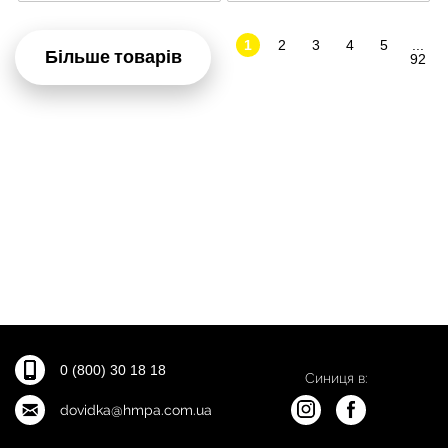
1
2
3
4
5
...
Більше товарів
92
0 (800) 30 18 18
Синиця в:
dovidka@hmpa.com.ua