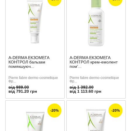
A-DERMA ЕКЗОМЕГА
A-DERMA ЕКЗОМЕГА
КОНТРОЛ бальзам
КОНТРОЛ крем-емолент
помякшуюч...
пом'...
Pierre fabre dermo-cosmetique
Pierre fabre dermo-cosmetique
Фр...
Фр...
від 989.00
від 1 392.00
від 791.20 грн
від 1 113.60 грн
-20%
-20%