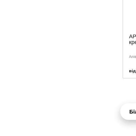
LEKKOS
LIERAC
MARTIDERM
NEEDLY
AP
NOREVA
кр
NUXE
ORTHOMOL
Апів
PARACHUTE
від
PARUSAN
PEROLITE
PHARMAtheiss
PHARMEA
PHYSIOGEL
Бі
PHYTO
PLACEN FORMULA
RILASTIL