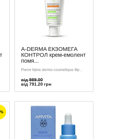
A-DERMA ЕКЗОМЕГА
т
КОНТРОЛ крем-емолент
помя...
Pierre fabre dermo-cosmetique Фр...
від 989.00
від 791.20 грн
0%