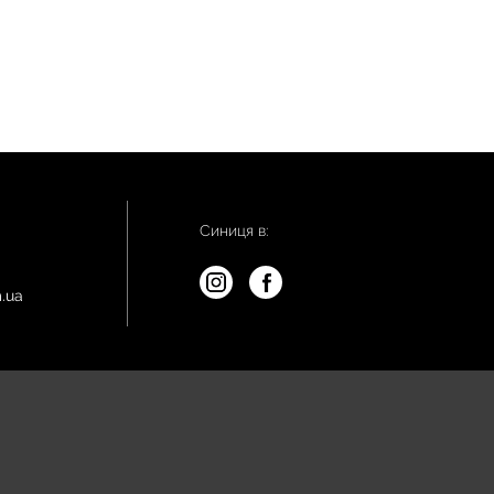
Синиця в:
.ua