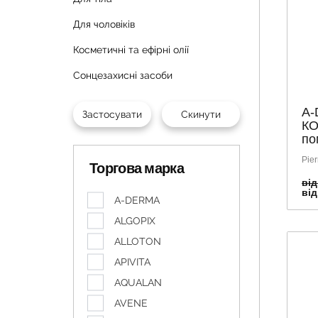
Для чоловіків
Косметичні та ефірні олії
Сонцезахисні засоби
A-
КО
по
Pier
Торгова марка
від
від
A-DERMA
ALGOPIX
ALLOTON
APIVITA
AQUALAN
AVENE