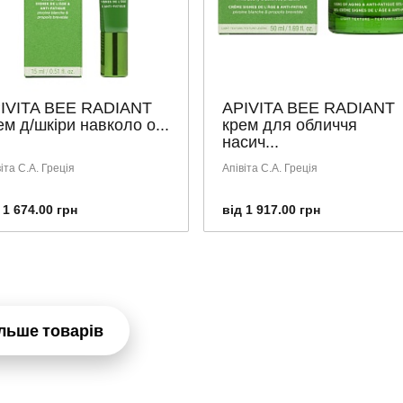
IVITA BEE RADIANT
APIVITA BEE RADIANT
ем д/шкіри навколо о...
крем для обличчя
насич...
іта С.А. Греція
Апівіта С.А. Греція
 1 674.00 грн
від 1 917.00 грн
льше товарів