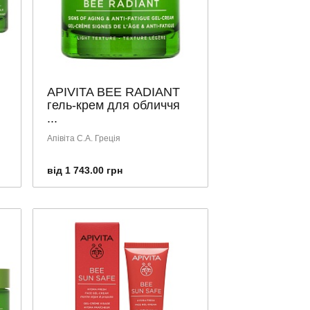
APIVITA BEE RADIANT
гель-крем для обличчя
...
Апівіта С.А. Греція
від 1 743.00 грн