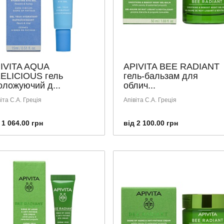
IVITA AQUA
APIVITA BEE RADIANT
ELICIOUS гель
гель-бальзам для
оложуючий д...
облич...
іта С.А. Греція
Апівіта С.А. Греція
 1 064.00 грн
від 2 100.00 грн