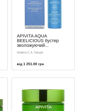
APIVITA AQUA
BEELICIOUS бустер
зволожуючий...
Апівіта С.А. Греція
від 1 251.00 грн