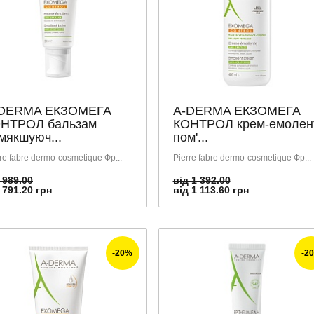
DERMA ЕКЗОМЕГА
A-DERMA ЕКЗОМЕГА
НТРОЛ бальзам
КОНТРОЛ крем-емолен
мякшуюч...
пом'...
re fabre dermo-cosmetique Фр...
Pierre fabre dermo-cosmetique Фр...
 989.00
від 1 392.00
 791.20 грн
від 1 113.60 грн
-20%
-2