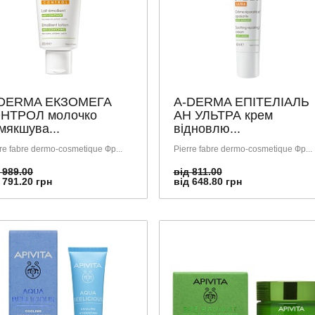
DERMA ЕКЗОМЕГА
A-DERMA ЕПІТЕЛІАЛЬ
НТРОЛ молочко
АН УЛЬТРА крем
мякшува...
відновлю...
re fabre dermo-cosmetique Фр...
Pierre fabre dermo-cosmetique Фр...
 989.00
від 811.00
 791.20 грн
від 648.80 грн