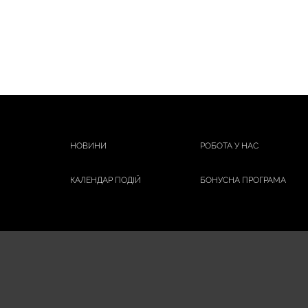
ROGeR & GaLLET
SKINORMIL
SVR
TOPICREM
URIAGE
VICHY
WELEDA
НОВИНИ
РОБОТА У НАС
АДВЕРСО
АНТИСЕДИН
КАЛЕНДАР ПОДІЙ
БОНУСНА ПРОГРАМА
АРОМАТИКА
БІОГОЛД
БІОКОН
БІФОН
БІШОФІТ ПОЛТАВСЬКИЙ
БОРО ПЛЮС