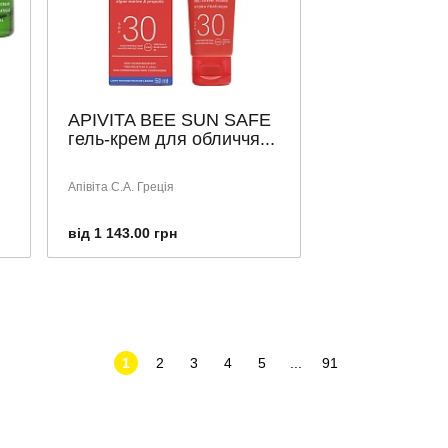
APIVITA BEE SUN SAFE
гель-крем для обличчя...
Апівіта С.А. Греція
від 1 143.00 грн
1
2
3
4
5
...
91