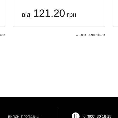
121.20
від
грн
іше
... детальніше
0 (800) 30 18 18
ВИГІДНІ ПРОПОЗИЦІЇ