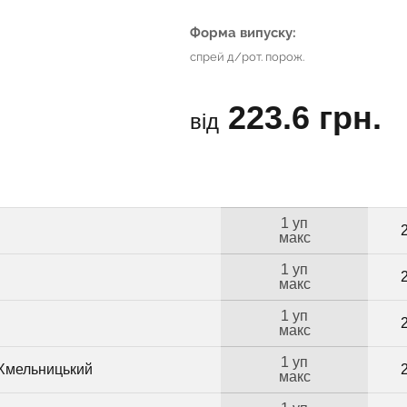
Форма випуску:
спрей д/рот. порож.
223.6 грн.
від
1 уп
макс
1 уп
макс
1 уп
макс
1 уп
 Хмельницький
макс