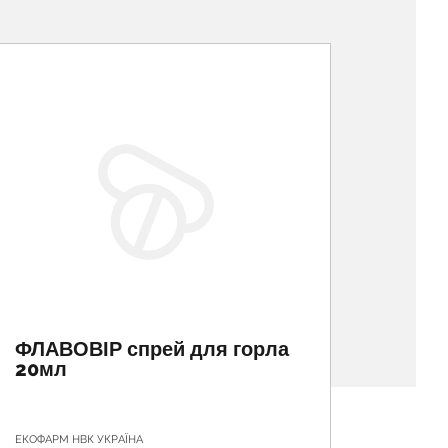
ФЛАВОВІР спрей для горла
ХЕЛП
20мл
ЕКОФАРМ НВК УКРАЇНА
ДЕВА ХОЛ