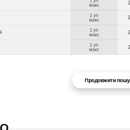
1 уп
макс
1 уп
макс
1 уп
й
макс
1 уп
макс
Продовжити пошу
НО