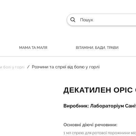
МАМА ТА МАЛЯ
ВІТАМІНИ, БАДИ, ТРАВИ
Розчини та спреї від болю у горлі
и болі у горлі
ДЕКАТИЛЕН ОРІС 
Виробник: Лабораторіум Саніта
Основні діючі речовини:
1 мл спрею для ротової порожнини міс