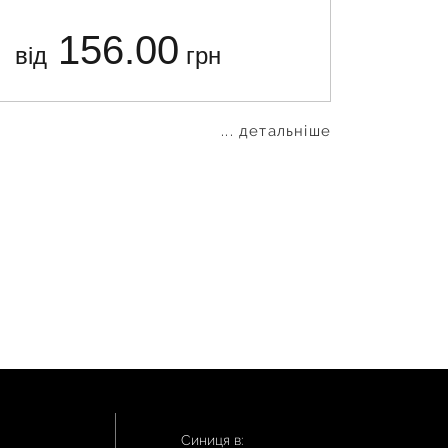
156.00
від
грн
від
... детальніше
Синиця в: