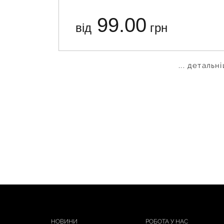
99.00
від
грн
... детальн
НОВИНИ
РОБОТА У НАС