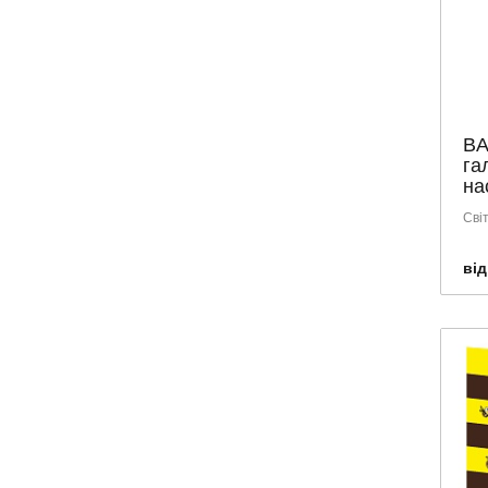
ORTHOMOL
OVATEL
PEDIAKID
PHYTO
BA
POWER PRO
га
PRO-PHARMA
нас
PROFILAKTONE
Сві
ReO
від
SOLARAY
SOLEPHARM
SOLGAR
VANSITON
VITAGEN
VITAMINY
VITATONE