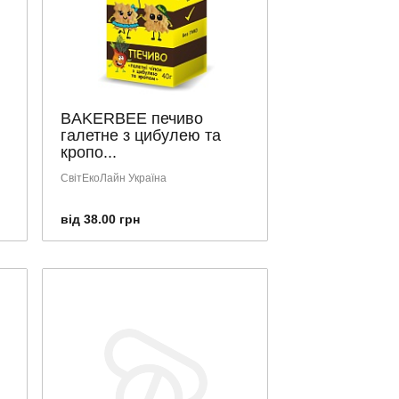
BAKERBEE печиво
галетне з цибулею та
кропо...
СвітЕкоЛайн Україна
від 38.00 грн