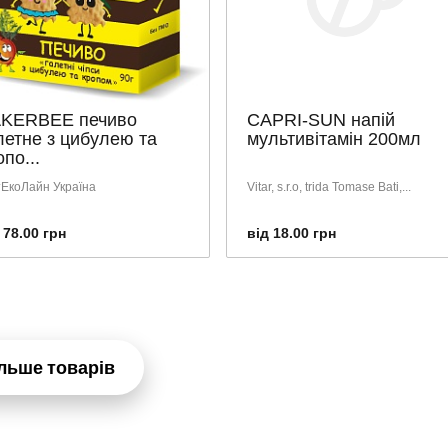
KERBEE печиво
CAPRI-SUN напій
летне з цибулею та
мультивітамін 200мл
опо...
тЕкоЛайн Україна
Vitar, s.r.o, trida Tomase Bati,...
 78.00 грн
від 18.00 грн
льше товарів