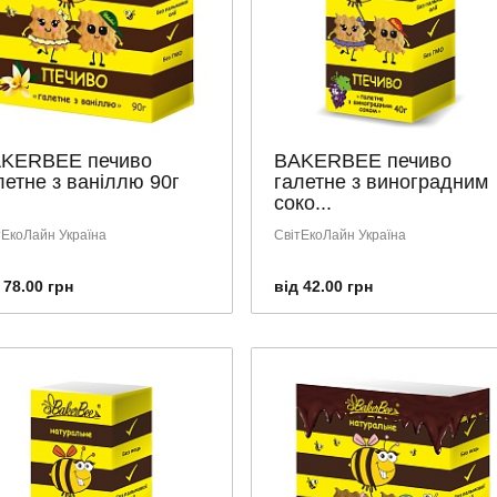
KERBEE печиво
BAKERBEE печиво
летне з ваніллю 90г
галетне з виноградним
соко...
тЕкоЛайн Україна
СвітЕкоЛайн Україна
 78.00 грн
від 42.00 грн