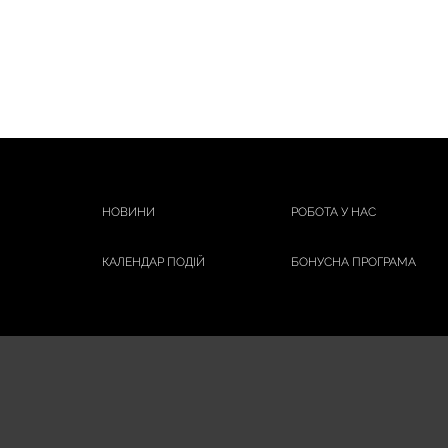
ЛЕКХИМ
МОРШИНСЬКА
Мухаммедов Шаміль
НАТУРІНО
ПЕРЛИНА ПОЛІССЯ
ПОЛЯНА КВАСОВА
ПРО-ФАРМА
НОВИНИ
РОБОТА У НАС
СИНИЦЯ
СУПРАДИН
КАЛЕНДАР ПОДІЙ
БОНУСНА ПРОГРАМА
ТАЙФУН
ТЕХНОЛОГ
ФІТОВАЛ
ФАРМАК
ФЕМОФІТ
ЮДЖІКА