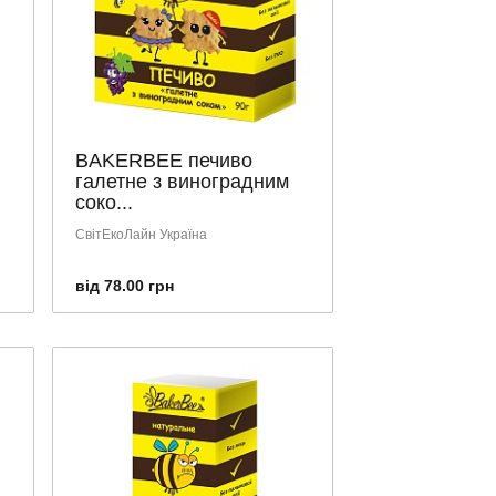
BAKERBEE печиво
галетне з виноградним
соко...
СвітЕкоЛайн Україна
від 78.00 грн