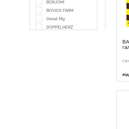
BORJOMI
BOVIOS FARM
Donat Mg
DOPPELHERZ
DUCRAY
BA
EUTYLIA
га
FARMACOM
FERTILOVIT
Сві
GALICIA
від
GOGODZA
HIPP
HUMANA
LAQUA
NATHEALTH
NOW
NUTRIMED