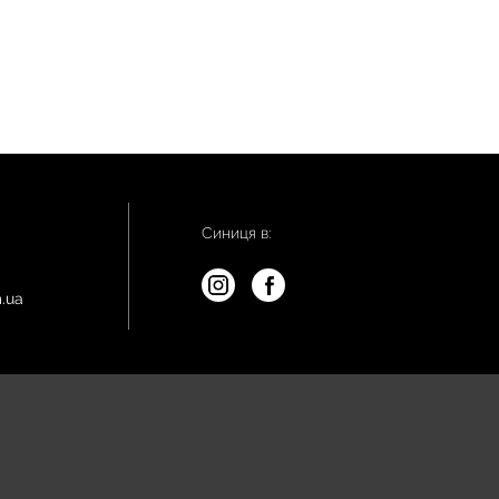
Синиця в:
.ua