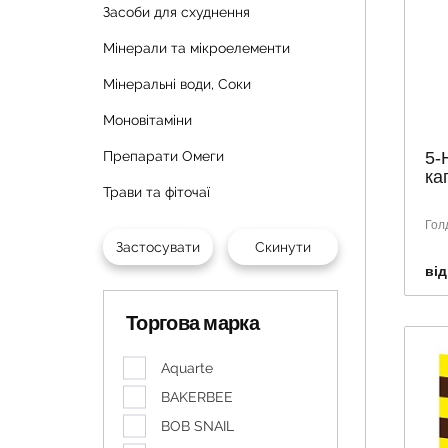
Засоби для схуднення
Мінерали та мікроелементи
Мінеральні води, Соки
Моновітаміни
5-
Препарати Омеги
ка
Трави та фіточаї
Гол
від
Торгова марка
Aquarte
BAKERBEE
BOB SNAIL