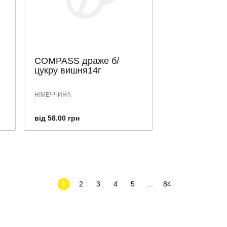
COMPASS драже б/
цукру вишня14г
НІМЕЧЧИНА
від 58.00 грн
1
2
3
4
5
...
84