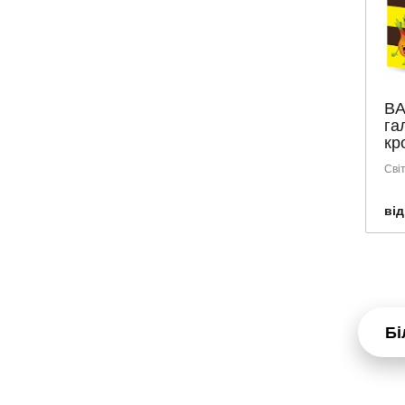
VIVO
ІЗОТА
АГРОСІЛЬПРОМ
АЛФАВІТ
BA
БІОЛЕКТРА
га
БІШОФІТ ПОЛТАВСЬКИЙ
кр
ГОЛДЕН ФАРМ
Сві
ДЕКРІСТОЛ
від
Джерела Карпрат
Др.Тайсс
ЕКОМЕД
ЕКООИЛ
ЕКОРОД
Бі
ЕЛІТ-ФАРМ
ЗЕСТ
КОХАНА